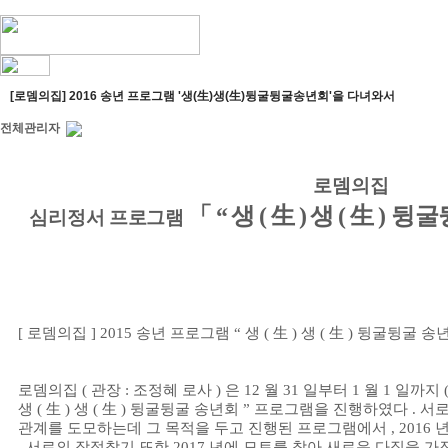
[로뎀의집] 2016 송년 프로그램 '생(生)생(生)뒹굴뒹굴송년회'을 다녀와서
전체관리자
로뎀의집
「
생
生
생
生
뒹굴
“
(
)
(
)
심리정서 프로그램
[
로뎀의집
] 2015
송년 프로그램
“
생
(
生
)
생
(
生
)
뒹굴뒹굴 송
로뎀의집
(
관장
:
조정혜 로사
)
은
12
월
31
일부터
1
월
1
일까지
생
(
生
)
생
(
生
)
뒹굴뒹굴 송년회
”
프로그램을 진행하였다
.
서로
관계를 도모하는데 그 목적을 두고 진행된 프로그램에서
, 2016
,
서로의 장점찾기 또한
2017
년에 모토를 찾아 새로운 다짐을 가